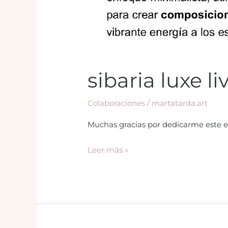
sibaria luxe li
Colaboraciones
/
martatarda.art
Muchas gracias por dedicarme este es
Leer más »