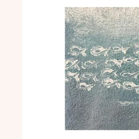
luxe
living