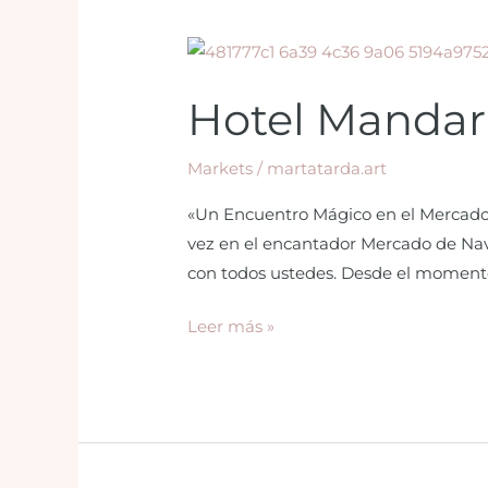
Hotel
Mandarin
Hotel Mandari
Oriental
Markets
/
martatarda.art
«Un Encuentro Mágico en el Mercado d
vez en el encantador Mercado de Nav
con todos ustedes. Desde el moment
Leer más »